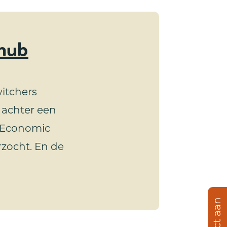
-hub
witchers
 achter een
| Economic
rzocht. En de