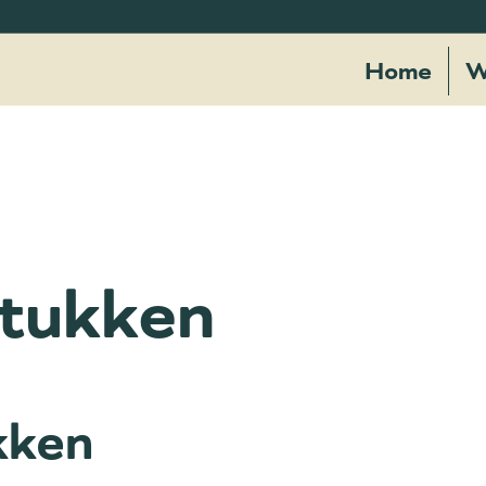
Home
W
tukken
kken